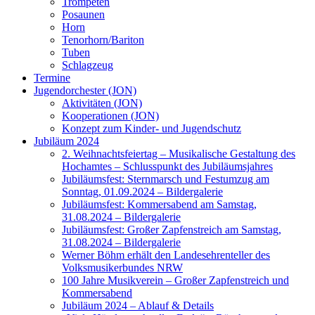
Trompeten
Posaunen
Horn
Tenorhorn/Bariton
Tuben
Schlagzeug
Termine
Jugendorchester (JON)
Aktivitäten (JON)
Kooperationen (JON)
Konzept zum Kinder- und Jugendschutz
Jubiläum 2024
2. Weihnachtsfeiertag – Musikalische Gestaltung des
Hochamtes – Schlusspunkt des Jubiläumsjahres
Jubiläumsfest: Sternmarsch und Festumzug am
Sonntag, 01.09.2024 – Bildergalerie
Jubiläumsfest: Kommersabend am Samstag,
31.08.2024 – Bildergalerie
Jubiläumsfest: Großer Zapfenstreich am Samstag,
31.08.2024 – Bildergalerie
Werner Böhm erhält den Landesehrenteller des
Volksmusikerbundes NRW
100 Jahre Musikverein – Großer Zapfenstreich und
Kommersabend
Jubiläum 2024 – Ablauf & Details