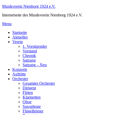
Skip
Musikverein Nienborg 1924 e.V.
to
Internetseite des Musikverein Nienborg 1924 e.V.
content
Menu
Startseite
Aktuelles
Verein
1. Vorsitzender
Vorstand
Chronik
Satzung
Satzung – Neu
Konzerte
Auftritte
Orchester
Gesamtes Orchester
Dirigent
Flöten
Klarinetten
Oboe
Saxophone
Flügelhörner