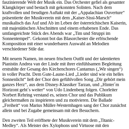
faszinierende Welt der Musik ein. Das Orchester gefiel als gesamter
Klangkörper und bestach mit gekonnten Solisten. Nach dem
kraftvollen und freudigen Auftakt mit der „Appalachian Ouverture“
präsentierte der Musikverein mit dem „Kaiser-Sissi-Marsch“
musikalisch das Auf und Ab im Leben der österreichischen Kaiserin,
mit majestätischen Abschnitten und einem erhabenen Ende. Das
umfangreichste Stück des Abends war „Tim und Struppi im
Sonnentempel“. Gekonnt bot das Blasorchester die erfrischende
Komposition mit einer wunderbaren Auswahl an Melodien
verschiedener Stile dar.
Mit neuem Namen, im neuen frischem Outfit und der talentierten
Pianistin Andrea van der Linde mit ihrer einfühlsamen Begleitung
erstrahlte der Gesang des Kirchenchores Cantamus („Wir singen“)
in voller Pracht. Dem Gute-Laune-Lied „Lieder sind wie ein helles
Sonnenlicht“ ließ der Chor den gefühlvollen Song „Dir gehört mein
ganzes Herz“, aus dem Disney-Klassiker Tarzan, und „Hinter´m
Horizont geht´s weiter“ von Udo Lindenberg folgen. Chorleiter
Norbert Rehring verstand es, seinen Chor und das Publikum
gleichermaßen zu inspirieren und zu motivieren. Die Ballade
„Freiheit“ von Marius Müller-Westernhagen sang der Chor zunächst
allein und bei Zugabe gemeinsam mit den Besuchern.
Den zweiten Teil eröffnete der Musikverein mit dem „Titanic-
Medley“. Als Meister des Xylophons und Virtuose mit den