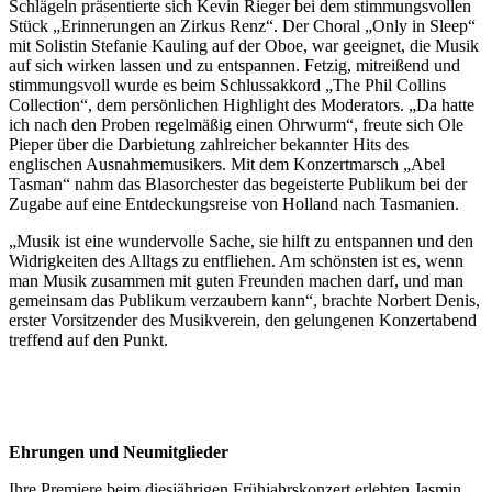
Schlägeln präsentierte sich Kevin Rieger bei dem stimmungsvollen
Stück „Erinnerungen an Zirkus Renz“. Der Choral „Only in Sleep“
mit Solistin Stefanie Kauling auf der Oboe, war geeignet, die Musik
auf sich wirken lassen und zu entspannen. Fetzig, mitreißend und
stimmungsvoll wurde es beim Schlussakkord „The Phil Collins
Collection“, dem persönlichen Highlight des Moderators. „Da hatte
ich nach den Proben regelmäßig einen Ohrwurm“, freute sich Ole
Pieper über die Darbietung zahlreicher bekannter Hits des
englischen Ausnahmemusikers. Mit dem Konzertmarsch „Abel
Tasman“ nahm das Blasorchester das begeisterte Publikum bei der
Zugabe auf eine Entdeckungsreise von Holland nach Tasmanien.
„Musik ist eine wundervolle Sache, sie hilft zu entspannen und den
Widrigkeiten des Alltags zu entfliehen. Am schönsten ist es, wenn
man Musik zusammen mit guten Freunden machen darf, und man
gemeinsam das Publikum verzaubern kann“, brachte Norbert Denis,
erster Vorsitzender des Musikverein, den gelungenen Konzertabend
treffend auf den Punkt.
Ehrungen und Neumitglieder
Ihre Premiere beim diesjährigen Frühjahrskonzert erlebten Jasmin