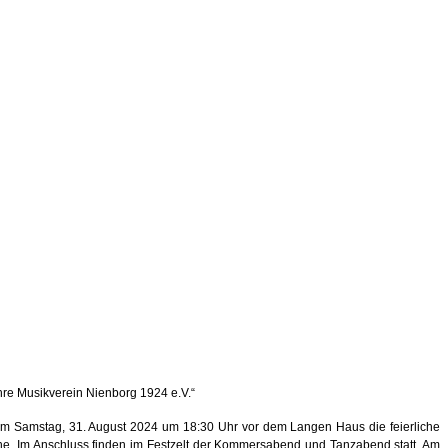
hre Musikverein Nienborg 1924 e.V.“
 am Samstag, 31. August 2024 um 18:30 Uhr vor dem Langen Haus die feierliche
ine. Im Anschluss finden im Festzelt der Kommersabend und Tanzabend statt. Am