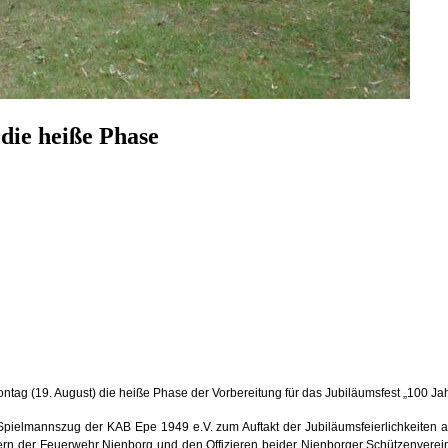
die heiße Phase
ag (19. August) die heiße Phase der Vorbereitung für das Jubiläumsfest „100 Ja
 Spielmannszug der KAB Epe 1949 e.V. zum Auftakt der Jubiläumsfeierlichkeiten
dern der Feuerwehr Nienborg und den Offizieren beider Nienborger Schützenvere