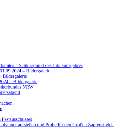
chamtes – Schlusspunkt des Jubiläumsjahres
01.09.2024 – Bildergalerie
 Bildergalerie
2024 – Bildergalerie
usikerbundes NRW
mmersabend
machen
se
s Festausschusses
nbanner aufstellen und Probe für den Großen Zapfenstreich