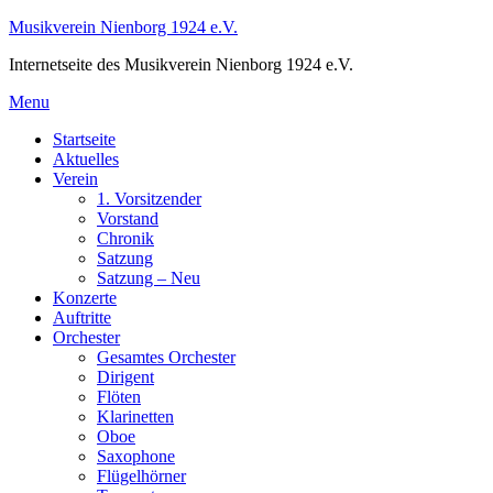
Skip
Musikverein Nienborg 1924 e.V.
to
Internetseite des Musikverein Nienborg 1924 e.V.
content
Menu
Startseite
Aktuelles
Verein
1. Vorsitzender
Vorstand
Chronik
Satzung
Satzung – Neu
Konzerte
Auftritte
Orchester
Gesamtes Orchester
Dirigent
Flöten
Klarinetten
Oboe
Saxophone
Flügelhörner