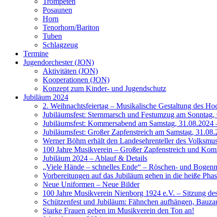
Trompeten
Posaunen
Horn
Tenorhorn/Bariton
Tuben
Schlagzeug
Termine
Jugendorchester (JON)
Aktivitäten (JON)
Kooperationen (JON)
Konzept zum Kinder- und Jugendschutz
Jubiläum 2024
2. Weihnachtsfeiertag – Musikalische Gestaltung des Ho
Jubiläumsfest: Sternmarsch und Festumzug am Sonntag, 
Jubiläumsfest: Kommersabend am Samstag, 31.08.2024 –
Jubiläumsfest: Großer Zapfenstreich am Samstag, 31.08.
Werner Böhm erhält den Landesehrenteller des Volksm
100 Jahre Musikverein – Großer Zapfenstreich und Ko
Jubiläum 2024 – Ablauf & Details
„Viele Hände – schnelles Ende“ – Röschen- und Bogen
Vorbereitungen auf das Jubiläum gehen in die heiße Pha
Neue Uniformen – Neue Bilder
100 Jahre Musikverein Nienborg 1924 e.V. – Sitzung de
Schützenfest und Jubiläum: Fähnchen aufhängen, Bauzau
Starke Frauen geben im Musikverein den Ton an!