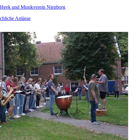
 Heek und Musikverein Nienborg
chliche Anlässe