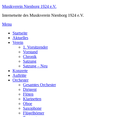
Skip
Musikverein Nienborg 1924 e.V.
to
Internetseite des Musikverein Nienborg 1924 e.V.
content
Menu
Startseite
Aktuelles
Verein
1. Vorsitzender
Vorstand
Chronik
Satzung
Satzung – Neu
Konzerte
Auftritte
Orchester
Gesamtes Orchester
Dirigent
Flöten
Klarinetten
Oboe
Saxophone
Flügelhörner