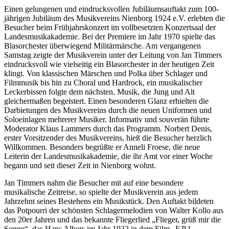
Einen gelungenen und eindrucksvollen Jubiläumsauftakt zum 100-
jährigen Jubiläum des Musikvereins Nienborg 1924 e.V. erlebten die
Besucher beim Frühjahrskonzert im vollbesetzten Konzertsaal der
Landesmusikakademie. Bei der Premiere im Jahr 1970 spielte das
Blasorchester überwiegend Militärmärsche. Am vergangenen
Samstag zeigte der Musikverein unter der Leitung von Jan Timmers
eindrucksvoll wie vielseitig ein Blasorchester in der heutigen Zeit
klingt. Von klassischen Märschen und Polka über Schlager und
Filmmusik bis hin zu Choral und Hardrock, ein musikalischer
Leckerbissen folgte dem nächsten. Musik, die Jung und Alt
gleichermaßen begeistert. Einen besonderen Glanz erhielten die
Darbietungen des Musikvereins durch die neuen Uniformen und
Soloeinlagen mehrerer Musiker. Informativ und souverän führte
Moderator Klaus Lammers durch das Programm. Norbert Denis,
erster Vorsitzender des Musikvereins, hieß die Besucher herzlich
Willkommen. Besonders begrüßte er Anneli Froese, die neue
Leiterin der Landesmusikakademie, die ihr Amt vor einer Woche
begann und seit dieser Zeit in Nienborg wohnt.
Jan Timmers nahm die Besucher mit auf eine besondere
musikalische Zeitreise, so spielte der Musikverein aus jedem
Jahrzehnt seines Bestehens ein Musikstück. Den Auftakt bildeten
das Potpourri der schönsten Schlagermelodien von Walter Kollo aus
den 20er Jahren und das bekannte Fliegerlied „Flieger, grüß mir die
Sonne“, das Hans Albers im Jahr 1932 in dem Film „F.P.1.