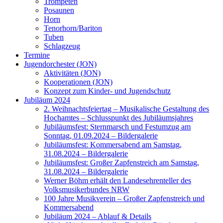
Trompeten
Posaunen
Horn
Tenorhorn/Bariton
Tuben
Schlagzeug
Termine
Jugendorchester (JON)
Aktivitäten (JON)
Kooperationen (JON)
Konzept zum Kinder- und Jugendschutz
Jubiläum 2024
2. Weihnachtsfeiertag – Musikalische Gestaltung des
Hochamtes – Schlusspunkt des Jubiläumsjahres
Jubiläumsfest: Sternmarsch und Festumzug am
Sonntag, 01.09.2024 – Bildergalerie
Jubiläumsfest: Kommersabend am Samstag,
31.08.2024 – Bildergalerie
Jubiläumsfest: Großer Zapfenstreich am Samstag,
31.08.2024 – Bildergalerie
Werner Böhm erhält den Landesehrenteller des
Volksmusikerbundes NRW
100 Jahre Musikverein – Großer Zapfenstreich und
Kommersabend
Jubiläum 2024 – Ablauf & Details