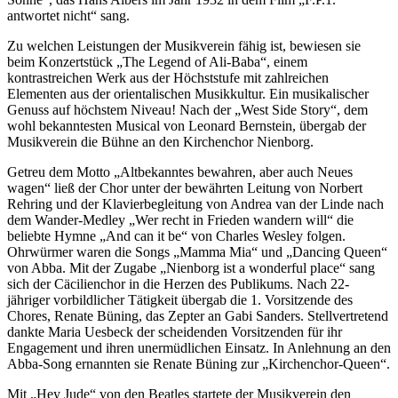
antwortet nicht“ sang.
Zu welchen Leistungen der Musikverein fähig ist, bewiesen sie
beim Konzertstück „The Legend of Ali-Baba“, einem
kontrastreichen Werk aus der Höchststufe mit zahlreichen
Elementen aus der orientalischen Musikkultur. Ein musikalischer
Genuss auf höchstem Niveau! Nach der „West Side Story“, dem
wohl bekanntesten Musical von Leonard Bernstein, übergab der
Musikverein die Bühne an den Kirchenchor Nienborg.
Getreu dem Motto „Altbekanntes bewahren, aber auch Neues
wagen“ ließ der Chor unter der bewährten Leitung von Norbert
Rehring und der Klavierbegleitung von Andrea van der Linde nach
dem Wander-Medley „Wer recht in Frieden wandern will“ die
beliebte Hymne „And can it be“ von Charles Wesley folgen.
Ohrwürmer waren die Songs „Mamma Mia“ und „Dancing Queen“
von Abba. Mit der Zugabe „Nienborg ist a wonderful place“ sang
sich der Cäcilienchor in die Herzen des Publikums. Nach 22-
jähriger vorbildlicher Tätigkeit übergab die 1. Vorsitzende des
Chores, Renate Büning, das Zepter an Gabi Sanders. Stellvertretend
dankte Maria Uesbeck der scheidenden Vorsitzenden für ihr
Engagement und ihren unermüdlichen Einsatz. In Anlehnung an den
Abba-Song ernannten sie Renate Büning zur „Kirchenchor-Queen“.
Mit „Hey Jude“ von den Beatles startete der Musikverein den