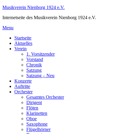
Skip
Musikverein Nienborg 1924 e.V.
to
Internetseite des Musikverein Nienborg 1924 e.V.
content
Menu
Startseite
Aktuelles
Verein
1. Vorsitzender
Vorstand
Chronik
Satzung
Satzung – Neu
Konzerte
Auftritte
Orchester
Gesamtes Orchester
Dirigent
Flöten
Klarinetten
Oboe
Saxophone
Flügelhörner