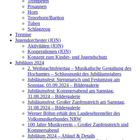
Trompeten
Posaunen
Horn
Tenorhorn/Bariton
Tuben
Schlagzeug
Termine
Jugendorchester (JON)
Aktivitäten (JON)
Kooperationen (JON)
Konzept zum Kinder- und Jugendschutz
Jubiläum 2024
2. Weihnachtsfeiertag – Musikalische Gestaltung des
Hochamtes – Schlusspunkt des Jubiläumsjahres
Jubiläumsfest: Sternmarsch und Festumzug am
Sonntag, 01.09.2024 – Bildergalerie
Jubiläumsfest: Kommersabend am Samstag,
31.08.2024 – Bildergalerie
Jubiläumsfest: Großer Zapfenstreich am Samstag,
31.08.2024 – Bildergalerie
Werner Böhm erhält den Landesehrenteller des
Volksmusikerbundes NRW
100 Jahre Musikverein – Großer Zapfenstreich und
Kommersabend
Jubiläum 2024 – Ablauf & Details