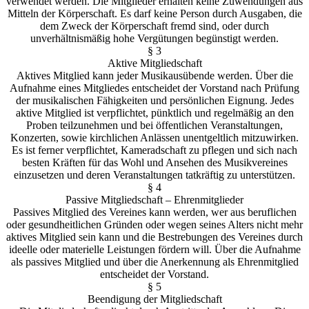
verwendet werden. Die Mitglieder erhalten keine Zuwendungen aus
Mitteln der Körperschaft. Es darf keine Person durch Ausgaben, die
dem Zweck der Körperschaft fremd sind, oder durch
unverhältnismäßig hohe Vergütungen begünstigt werden.
§ 3
Aktive Mitgliedschaft
Aktives Mitglied kann jeder Musikausübende werden. Über die
Aufnahme eines Mitgliedes entscheidet der Vorstand nach Prüfung
der musikalischen Fähigkeiten und persönlichen Eignung. Jedes
aktive Mitglied ist verpflichtet, pünktlich und regelmäßig an den
Proben teilzunehmen und bei öffentlichen Veranstaltungen,
Konzerten, sowie kirchlichen Anlässen unentgeltlich mitzuwirken.
Es ist ferner verpflichtet, Kameradschaft zu pflegen und sich nach
besten Kräften für das Wohl und Ansehen des Musikvereines
einzusetzen und deren Veranstaltungen tatkräftig zu unterstützen.
§ 4
Passive Mitgliedschaft – Ehrenmitglieder
Passives Mitglied des Vereines kann werden, wer aus beruflichen
oder gesundheitlichen Gründen oder wegen seines Alters nicht mehr
aktives Mitglied sein kann und die Bestrebungen des Vereines durch
ideelle oder materielle Leistungen fördern will. Über die Aufnahme
als passives Mitglied und über die Anerkennung als Ehrenmitglied
entscheidet der Vorstand.
§ 5
Beendigung der Mitgliedschaft