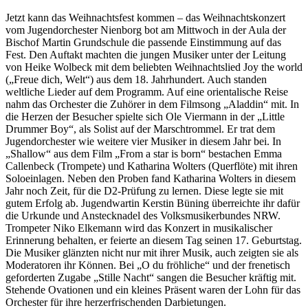
Jetzt kann das Weihnachtsfest kommen – das Weihnachtskonzert
vom Jugendorchester Nienborg bot am Mittwoch in der Aula der
Bischof Martin Grundschule die passende Einstimmung auf das
Fest. Den Auftakt machten die jungen Musiker unter der Leitung
von Heike Wolbeck mit dem beliebten Weihnachtslied Joy the world
(„Freue dich, Welt“) aus dem 18. Jahrhundert. Auch standen
weltliche Lieder auf dem Programm. Auf eine orientalische Reise
nahm das Orchester die Zuhörer in dem Filmsong „Aladdin“ mit. In
die Herzen der Besucher spielte sich Ole Viermann in der „Little
Drummer Boy“, als Solist auf der Marschtrommel. Er trat dem
Jugendorchester wie weitere vier Musiker in diesem Jahr bei. In
„Shallow“ aus dem Film „From a star is born“ bestachen Emma
Callenbeck (Trompete) und Katharina Wolters (Querflöte) mit ihren
Soloeinlagen. Neben den Proben fand Katharina Wolters in diesem
Jahr noch Zeit, für die D2-Prüfung zu lernen. Diese legte sie mit
gutem Erfolg ab. Jugendwartin Kerstin Büning überreichte ihr dafür
die Urkunde und Anstecknadel des Volksmusikerbundes NRW.
Trompeter Niko Elkemann wird das Konzert in musikalischer
Erinnerung behalten, er feierte an diesem Tag seinen 17. Geburtstag.
Die Musiker glänzten nicht nur mit ihrer Musik, auch zeigten sie als
Moderatoren ihr Können. Bei „O du fröhliche“ und der frenetisch
geforderten Zugabe „Stille Nacht“ sangen die Besucher kräftig mit.
Stehende Ovationen und ein kleines Präsent waren der Lohn für das
Orchester für ihre herzerfrischenden Darbietungen.