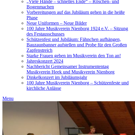
„Viele Hände – schnelles Ende“ – Röschen- und
Bogenmachen
Vorbereitungen auf das Jubiläum gehen in die heiße
Phase
Neue Uniformen – Neue Bilder
100 Jahre Musikverein Nienborg 1924 e.V. – Sitzung
des Festausschusses
Schützenfest und Jubiläum: Fähnchen aufhängen,
Bauzaunbanner aufstellen und Probe für den Großen
Zapfenstreich
Starke Frauen geben im Musikverein den Ton an!
Jahreskonzert 2024
Nachbericht Gemeinsamer Instrumententag
Musikverein Heek und Musikverein Nienborg
Dinkelkonzert im Jubiläumsjahr
100 Jahre Musikverein Nienborg – Schützenfeste und
kirchliche Anlässe
Menu