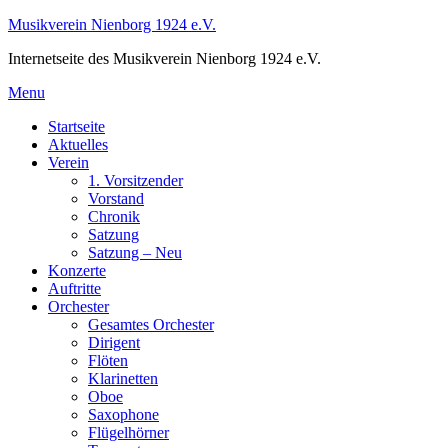
Skip
Musikverein Nienborg 1924 e.V.
to
Internetseite des Musikverein Nienborg 1924 e.V.
content
Menu
Startseite
Aktuelles
Verein
1. Vorsitzender
Vorstand
Chronik
Satzung
Satzung – Neu
Konzerte
Auftritte
Orchester
Gesamtes Orchester
Dirigent
Flöten
Klarinetten
Oboe
Saxophone
Flügelhörner