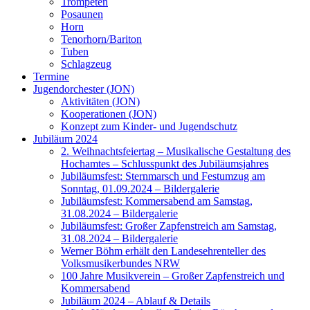
Trompeten
Posaunen
Horn
Tenorhorn/Bariton
Tuben
Schlagzeug
Termine
Jugendorchester (JON)
Aktivitäten (JON)
Kooperationen (JON)
Konzept zum Kinder- und Jugendschutz
Jubiläum 2024
2. Weihnachtsfeiertag – Musikalische Gestaltung des
Hochamtes – Schlusspunkt des Jubiläumsjahres
Jubiläumsfest: Sternmarsch und Festumzug am
Sonntag, 01.09.2024 – Bildergalerie
Jubiläumsfest: Kommersabend am Samstag,
31.08.2024 – Bildergalerie
Jubiläumsfest: Großer Zapfenstreich am Samstag,
31.08.2024 – Bildergalerie
Werner Böhm erhält den Landesehrenteller des
Volksmusikerbundes NRW
100 Jahre Musikverein – Großer Zapfenstreich und
Kommersabend
Jubiläum 2024 – Ablauf & Details