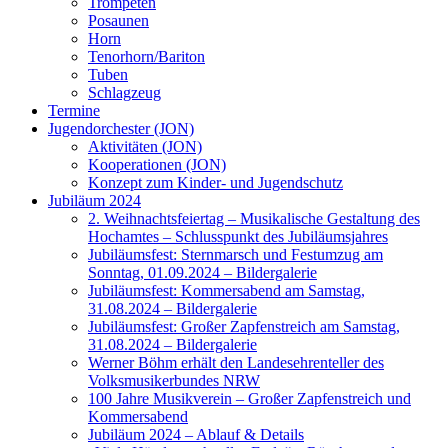
Trompeten
Posaunen
Horn
Tenorhorn/Bariton
Tuben
Schlagzeug
Termine
Jugendorchester (JON)
Aktivitäten (JON)
Kooperationen (JON)
Konzept zum Kinder- und Jugendschutz
Jubiläum 2024
2. Weihnachtsfeiertag – Musikalische Gestaltung des
Hochamtes – Schlusspunkt des Jubiläumsjahres
Jubiläumsfest: Sternmarsch und Festumzug am
Sonntag, 01.09.2024 – Bildergalerie
Jubiläumsfest: Kommersabend am Samstag,
31.08.2024 – Bildergalerie
Jubiläumsfest: Großer Zapfenstreich am Samstag,
31.08.2024 – Bildergalerie
Werner Böhm erhält den Landesehrenteller des
Volksmusikerbundes NRW
100 Jahre Musikverein – Großer Zapfenstreich und
Kommersabend
Jubiläum 2024 – Ablauf & Details