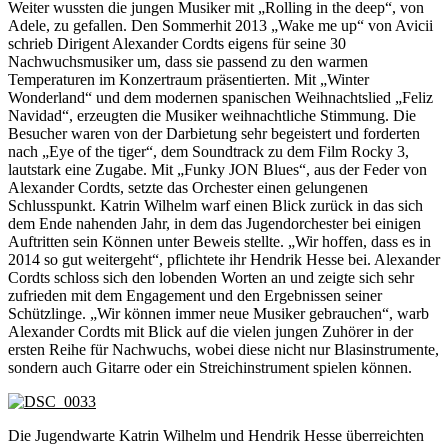
Weiter wussten die jungen Musiker mit „Rolling in the deep“, von
Adele, zu gefallen. Den Sommerhit 2013 „Wake me up“ von Avicii
schrieb Dirigent Alexander Cordts eigens für seine 30
Nachwuchsmusiker um, dass sie passend zu den warmen
Temperaturen im Konzertraum präsentierten. Mit „Winter
Wonderland“ und dem modernen spanischen Weihnachtslied „Feliz
Navidad“, erzeugten die Musiker weihnachtliche Stimmung. Die
Besucher waren von der Darbietung sehr begeistert und forderten
nach „Eye of the tiger“, dem Soundtrack zu dem Film Rocky 3,
lautstark eine Zugabe. Mit „Funky JON Blues“, aus der Feder von
Alexander Cordts, setzte das Orchester einen gelungenen
Schlusspunkt. Katrin Wilhelm warf einen Blick zurück in das sich
dem Ende nahenden Jahr, in dem das Jugendorchester bei einigen
Auftritten sein Können unter Beweis stellte. „Wir hoffen, dass es in
2014 so gut weitergeht“, pflichtete ihr Hendrik Hesse bei. Alexander
Cordts schloss sich den lobenden Worten an und zeigte sich sehr
zufrieden mit dem Engagement und den Ergebnissen seiner
Schützlinge. „Wir können immer neue Musiker gebrauchen“, warb
Alexander Cordts mit Blick auf die vielen jungen Zuhörer in der
ersten Reihe für Nachwuchs, wobei diese nicht nur Blasinstrumente,
sondern auch Gitarre oder ein Streichinstrument spielen können.
Die Jugendwarte Katrin Wilhelm und Hendrik Hesse überreichten