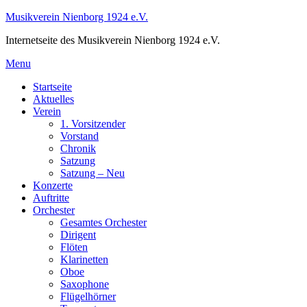
Skip
Musikverein Nienborg 1924 e.V.
to
Internetseite des Musikverein Nienborg 1924 e.V.
content
Menu
Startseite
Aktuelles
Verein
1. Vorsitzender
Vorstand
Chronik
Satzung
Satzung – Neu
Konzerte
Auftritte
Orchester
Gesamtes Orchester
Dirigent
Flöten
Klarinetten
Oboe
Saxophone
Flügelhörner