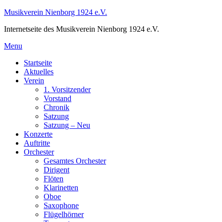
Skip
Musikverein Nienborg 1924 e.V.
to
Internetseite des Musikverein Nienborg 1924 e.V.
content
Menu
Startseite
Aktuelles
Verein
1. Vorsitzender
Vorstand
Chronik
Satzung
Satzung – Neu
Konzerte
Auftritte
Orchester
Gesamtes Orchester
Dirigent
Flöten
Klarinetten
Oboe
Saxophone
Flügelhörner