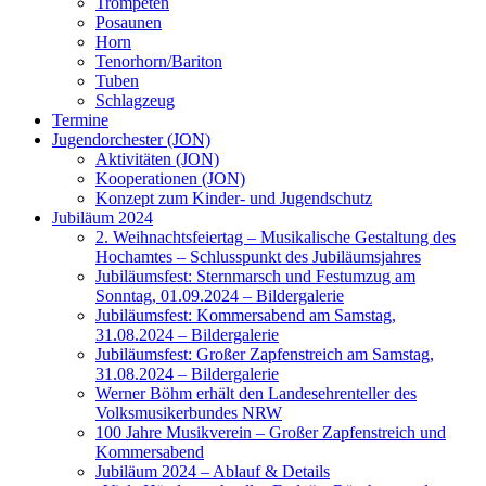
Trompeten
Posaunen
Horn
Tenorhorn/Bariton
Tuben
Schlagzeug
Termine
Jugendorchester (JON)
Aktivitäten (JON)
Kooperationen (JON)
Konzept zum Kinder- und Jugendschutz
Jubiläum 2024
2. Weihnachtsfeiertag – Musikalische Gestaltung des
Hochamtes – Schlusspunkt des Jubiläumsjahres
Jubiläumsfest: Sternmarsch und Festumzug am
Sonntag, 01.09.2024 – Bildergalerie
Jubiläumsfest: Kommersabend am Samstag,
31.08.2024 – Bildergalerie
Jubiläumsfest: Großer Zapfenstreich am Samstag,
31.08.2024 – Bildergalerie
Werner Böhm erhält den Landesehrenteller des
Volksmusikerbundes NRW
100 Jahre Musikverein – Großer Zapfenstreich und
Kommersabend
Jubiläum 2024 – Ablauf & Details