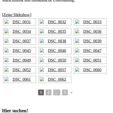
Marschmusik und musikalische Unterhaltung.
[Zeige Slideshow]
1
2
...
5
►
Hier suchen!