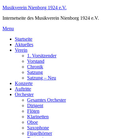
Skip
Musikverein Nienborg 1924 e.V.
to
Internetseite des Musikverein Nienborg 1924 e.V.
content
Menu
Startseite
Aktuelles
Verein
1. Vorsitzender
Vorstand
Chronik
Satzung
Satzung – Neu
Konzerte
Auftritte
Orchester
Gesamtes Orchester
Dirigent
Flöten
Klarinetten
Oboe
Saxophone
Flügelhörner