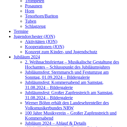
Trompeten
Posaunen
Horn
Tenorhorn/Bariton
Tuben
Schlagzeug
Termine
Jugendorchester (JON)
Aktivitäten (JON)
Kooperationen (JON)
Konzept zum Kinder- und Jugendschutz
Jubiläum 2024
2. Weihnachtsfeiertag – Musikalische Gestaltung des
Hochamtes – Schlusspunkt des Jubiläumsjahres
Jubiläumsfest: Sternmarsch und Festumzug am
Sonntag, 01.09.2024 – Bildergalerie
Jubiläumsfest: Kommersabend am Samstag,
31.08.2024 – Bildergalerie
Jubiläumsfest: Großer Zapfenstreich am Samstag,
31.08.2024 – Bildergalerie
Werner Böhm erhält den Landesehrenteller des
Volksmusikerbundes NRW
100 Jahre Musikverein – Großer Zapfenstreich und
Kommersabend
Jubiläum 2024 – Ablauf & Details