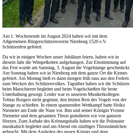
Am 1. Wochenende im August 2024 haben wir mit dem
Allgemeinen Bürgerschützenverein Nienborg 1520 e.V.
Schützenfest gefeiert.
Da wir in einigen Wochen unser Jubiläum feiern, haben wir in
diesem Jahr die Wimpelketten aufgehangen. Zur Einstimmung auf
das Fest wurde am Samstag, 3. August die Vogelstange geschmückt.
Am Sonntag haben wir in Nienborg mit dem ganze Ort die Kirmes
gefeiert. Am Montag hieß es dann morgen früh raus aus den Federn
zum Wecken des Schützenvolkes. Tagsüber haben wir die Schützen
beim Marschieren begleitet und beim Vogelschießen für beste
Unterhaltung gesorgt. Leider war es unserem Musikerkollegen
Tobias Borgers nicht gegönnt, den letzten Rest des Vogels von der
Stange zu schießen. In einem spannenden Wettkampf hatte Heiko
Niemeier am Ende die Nase vor. Ihm und seiner Königin Yvonne
Niemeier und dem gesamten Thron gratulieren wir von ganzem
Herzen. Zum Auftakt des Krönungsballs haben wir die Polonaise
musikalisch begleitet und am Abend ein zünftiges Thronständchen
gebracht. Mit dem Ausholen des neuen Königs und dem