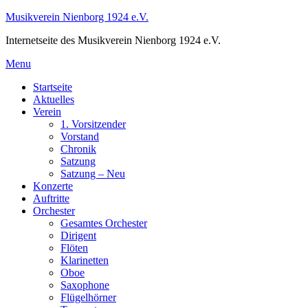
Skip
Musikverein Nienborg 1924 e.V.
to
Internetseite des Musikverein Nienborg 1924 e.V.
content
Menu
Startseite
Aktuelles
Verein
1. Vorsitzender
Vorstand
Chronik
Satzung
Satzung – Neu
Konzerte
Auftritte
Orchester
Gesamtes Orchester
Dirigent
Flöten
Klarinetten
Oboe
Saxophone
Flügelhörner