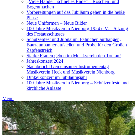
„Viele Hände – schnelles Ende“ – Röschen- und
Bogenmachen
Vorbereitungen auf das Jubiläum gehen in die heiße
Phase
Neue Uniformen – Neue Bilder
100 Jahre Musikverein Nienborg 1924 e.V. – Sitzung
des Festausschusses
Schützenfest und Jubiläum: Fähnchen aufhängen,
Bauzaunbanner aufstellen und Probe für den Großen
Zapfenstreich
Starke Frauen geben im Musikverein den Ton an!
Jahreskonzert 2024
Nachbericht Gemeinsamer Instrumententag
Musikverein Heek und Musikverein Nienborg
Dinkelkonzert im Jubiläumsjahr
100 Jahre Musikverein Nienborg – Schützenfeste und
kirchliche Anlässe
Menu