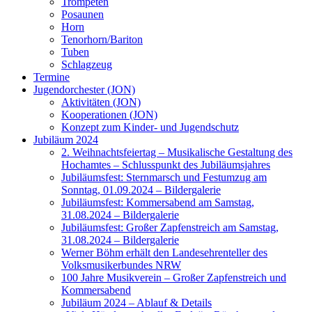
Trompeten
Posaunen
Horn
Tenorhorn/Bariton
Tuben
Schlagzeug
Termine
Jugendorchester (JON)
Aktivitäten (JON)
Kooperationen (JON)
Konzept zum Kinder- und Jugendschutz
Jubiläum 2024
2. Weihnachtsfeiertag – Musikalische Gestaltung des
Hochamtes – Schlusspunkt des Jubiläumsjahres
Jubiläumsfest: Sternmarsch und Festumzug am
Sonntag, 01.09.2024 – Bildergalerie
Jubiläumsfest: Kommersabend am Samstag,
31.08.2024 – Bildergalerie
Jubiläumsfest: Großer Zapfenstreich am Samstag,
31.08.2024 – Bildergalerie
Werner Böhm erhält den Landesehrenteller des
Volksmusikerbundes NRW
100 Jahre Musikverein – Großer Zapfenstreich und
Kommersabend
Jubiläum 2024 – Ablauf & Details