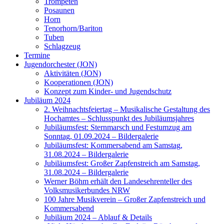
Trompeten
Posaunen
Horn
Tenorhorn/Bariton
Tuben
Schlagzeug
Termine
Jugendorchester (JON)
Aktivitäten (JON)
Kooperationen (JON)
Konzept zum Kinder- und Jugendschutz
Jubiläum 2024
2. Weihnachtsfeiertag – Musikalische Gestaltung des
Hochamtes – Schlusspunkt des Jubiläumsjahres
Jubiläumsfest: Sternmarsch und Festumzug am
Sonntag, 01.09.2024 – Bildergalerie
Jubiläumsfest: Kommersabend am Samstag,
31.08.2024 – Bildergalerie
Jubiläumsfest: Großer Zapfenstreich am Samstag,
31.08.2024 – Bildergalerie
Werner Böhm erhält den Landesehrenteller des
Volksmusikerbundes NRW
100 Jahre Musikverein – Großer Zapfenstreich und
Kommersabend
Jubiläum 2024 – Ablauf & Details