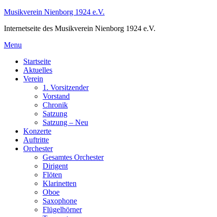
Skip
Musikverein Nienborg 1924 e.V.
to
Internetseite des Musikverein Nienborg 1924 e.V.
content
Menu
Startseite
Aktuelles
Verein
1. Vorsitzender
Vorstand
Chronik
Satzung
Satzung – Neu
Konzerte
Auftritte
Orchester
Gesamtes Orchester
Dirigent
Flöten
Klarinetten
Oboe
Saxophone
Flügelhörner