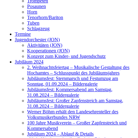
Trompeten
Posaunen
Horn
Tenorhorn/Bariton
Tuben
Schlagzeug
Termine
Jugendorchester (JON)
Aktivitäten (JON)
Kooperationen (JON)
Konzept zum Kinder- und Jugendschutz
Jubiläum 2024
2. Weihnachtsfeiertag – Musikalische Gestaltung des
Hochamtes – Schlusspunkt des Jubiläumsjahres
Jubiläumsfest: Sternmarsch und Festumzug am
Sonntag, 01.09.2024 – Bildergalerie
Jubiläumsfest: Kommersabend am Samstag,
31.08.2024 – Bildergalerie
Jubiläumsfest: Großer Zapfenstreich am Samstag,
31.08.2024 – Bildergalerie
Werner Böhm erhält den Landesehrenteller des
Volksmusikerbundes NRW
100 Jahre Musikverein – Großer Zapfenstreich und
Kommersabend
Jubiläum 2024 – Ablauf & Details