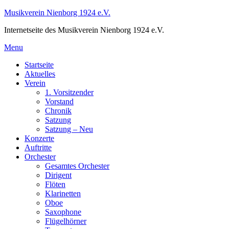
Skip
Musikverein Nienborg 1924 e.V.
to
Internetseite des Musikverein Nienborg 1924 e.V.
content
Menu
Startseite
Aktuelles
Verein
1. Vorsitzender
Vorstand
Chronik
Satzung
Satzung – Neu
Konzerte
Auftritte
Orchester
Gesamtes Orchester
Dirigent
Flöten
Klarinetten
Oboe
Saxophone
Flügelhörner