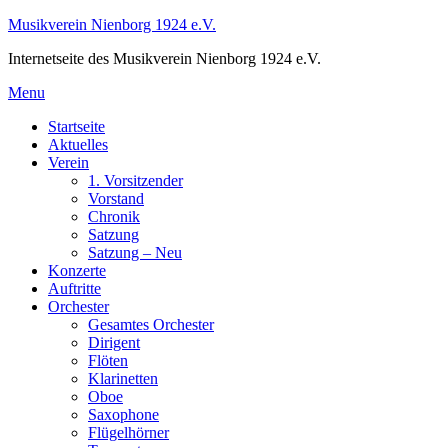
Skip
Musikverein Nienborg 1924 e.V.
to
Internetseite des Musikverein Nienborg 1924 e.V.
content
Menu
Startseite
Aktuelles
Verein
1. Vorsitzender
Vorstand
Chronik
Satzung
Satzung – Neu
Konzerte
Auftritte
Orchester
Gesamtes Orchester
Dirigent
Flöten
Klarinetten
Oboe
Saxophone
Flügelhörner