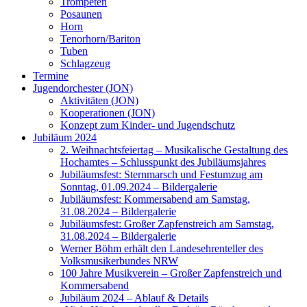
Trompeten
Posaunen
Horn
Tenorhorn/Bariton
Tuben
Schlagzeug
Termine
Jugendorchester (JON)
Aktivitäten (JON)
Kooperationen (JON)
Konzept zum Kinder- und Jugendschutz
Jubiläum 2024
2. Weihnachtsfeiertag – Musikalische Gestaltung des
Hochamtes – Schlusspunkt des Jubiläumsjahres
Jubiläumsfest: Sternmarsch und Festumzug am
Sonntag, 01.09.2024 – Bildergalerie
Jubiläumsfest: Kommersabend am Samstag,
31.08.2024 – Bildergalerie
Jubiläumsfest: Großer Zapfenstreich am Samstag,
31.08.2024 – Bildergalerie
Werner Böhm erhält den Landesehrenteller des
Volksmusikerbundes NRW
100 Jahre Musikverein – Großer Zapfenstreich und
Kommersabend
Jubiläum 2024 – Ablauf & Details