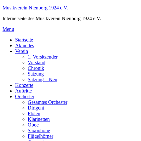
Skip
Musikverein Nienborg 1924 e.V.
to
Internetseite des Musikverein Nienborg 1924 e.V.
content
Menu
Startseite
Aktuelles
Verein
1. Vorsitzender
Vorstand
Chronik
Satzung
Satzung – Neu
Konzerte
Auftritte
Orchester
Gesamtes Orchester
Dirigent
Flöten
Klarinetten
Oboe
Saxophone
Flügelhörner