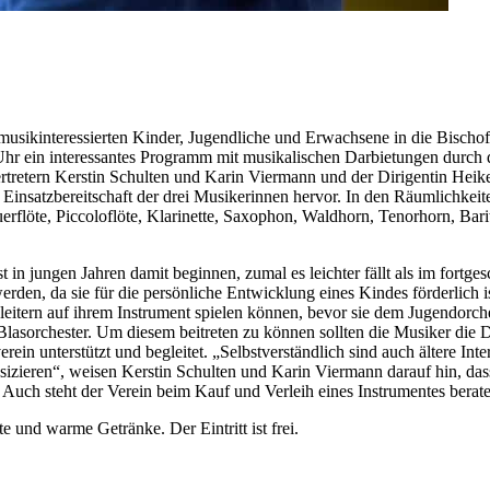
 musikinteressierten Kinder, Jugendliche und Erwachsene in die Bisch
hr ein interessantes Programm mit musikalischen Darbietungen durch d
ertretern Kerstin Schulten und Karin Viermann und der Dirigentin Hei
Einsatzbereitschaft der drei Musikerinnen hervor. In den Räumlichkeite
flöte, Piccoloflöte, Klarinette, Saxophon, Waldhorn, Tenorhorn, Bari
in jungen Jahren damit beginnen, zumal es leichter fällt als im fortge
 werden, da sie für die persönliche Entwicklung eines Kindes förderlich 
leitern auf ihrem Instrument spielen können, bevor sie dem Jugendorch
 Blasorchester. Um diesem beitreten zu können sollten die Musiker d
n unterstützt und begleitet. „Selbstverständlich sind auch ältere Inter
izieren“, weisen Kerstin Schulten und Karin Viermann darauf hin, dass 
 Auch steht der Verein beim Kauf und Verleih eines Instrumentes berate
 und warme Getränke. Der Eintritt ist frei.