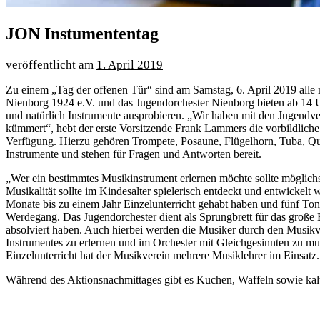
JON Instumententag
1. April 2019
Zu einem „Tag der offenen Tür“ sind am Samstag, 6. April 2019 alle
Nienborg 1924 e.V. und das Jugendorchester Nienborg bieten ab 14 U
und natürlich Instrumente ausprobieren. „Wir haben mit den Jugendv
kümmert“, hebt der erste Vorsitzende Frank Lammers die vorbildliche 
Verfügung. Hierzu gehören Trompete, Posaune, Flügelhorn, Tuba, Quer
Instrumente und stehen für Fragen und Antworten bereit.
„Wer ein bestimmtes Musikinstrument erlernen möchte sollte möglichst 
Musikalität sollte im Kindesalter spielerisch entdeckt und entwickelt
Monate bis zu einem Jahr Einzelunterricht gehabt haben und fünf Ton
Werdegang. Das Jugendorchester dient als Sprungbrett für das große
absolviert haben. Auch hierbei werden die Musiker durch den Musikverei
Instrumentes zu erlernen und im Orchester mit Gleichgesinnten zu mus
Einzelunterricht hat der Musikverein mehrere Musiklehrer im Einsatz.
Während des Aktionsnachmittages gibt es Kuchen, Waffeln sowie kalte