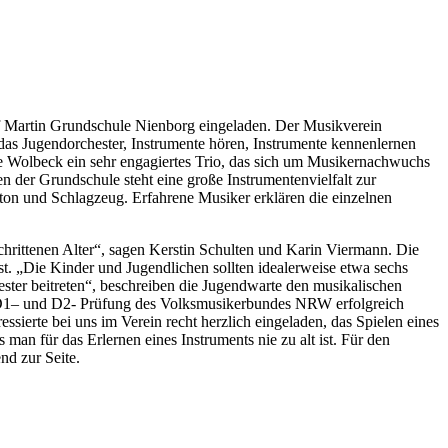
of Martin Grundschule Nienborg eingeladen. Der Musikverein
as Jugendorchester, Instrumente hören, Instrumente kennenlernen
ke Wolbeck ein sehr engagiertes Trio, das sich um Musikernachwuchs
n der Grundschule steht eine große Instrumentenvielfalt zur
ton und Schlagzeug. Erfahrene Musiker erklären die einzelnen
schrittenen Alter“, sagen Kerstin Schulten und Karin Viermann. Die
ist. „Die Kinder und Jugendlichen sollten idealerweise etwa sechs
ester beitreten“, beschreiben die Jugendwarte den musikalischen
ie D1– und D2- Prüfung des Volksmusikerbundes NRW erfolgreich
essierte bei uns im Verein recht herzlich eingeladen, das Spielen eines
man für das Erlernen eines Instruments nie zu alt ist. Für den
nd zur Seite.