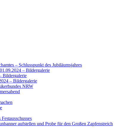
chamtes – Schlusspunkt des Jubiläumsjahres
01.09.2024 – Bildergalerie
 Bildergalerie
2024 – Bildergalerie
usikerbundes NRW
mmersabend
machen
se
s Festausschusses
nbanner aufstellen und Probe für den Großen Zapfenstreich