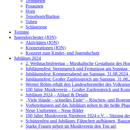
Trompeten
Posaunen
Horn
Tenorhorn/Bariton
Tuben
Schlagzeug
Termine
Jugendorchester (JON)
Aktivitäten (JON)
Kooperationen (JON)
Konzept zum Kinder- und Jugendschutz
Jubiläum 2024
2. Weihnachtsfeiertag – Musikalische Gestaltung des Ho
Jubiläumsfest: Sternmarsch und Festumzug am Sonntag, 
Jubiläumsfest: Kommersabend am Samstag, 31.08.2024 –
Jubiläumsfest: Großer Zapfenstreich am Samstag, 31.08.
Werner Böhm erhält den Landesehrenteller des Volksm
100 Jahre Musikverein – Großer Zapfenstreich und Ko
Jubiläum 2024 – Ablauf & Details
„Viele Hände – schnelles Ende“ – Röschen- und Bogen
Vorbereitungen auf das Jubiläum gehen in die heiße Pha
Neue Uniformen – Neue Bilder
100 Jahre Musikverein Nienborg 1924 e.V. – Sitzung de
Schützenfest und Jubiläum: Fähnchen aufhängen, Bauzau
Starke Frauen geben im Musikverein den Ton an!