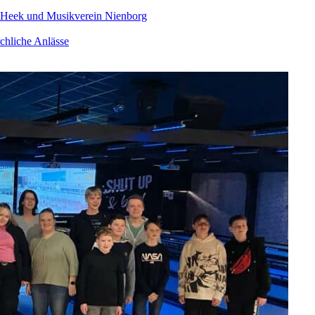
 Heek und Musikverein Nienborg
chliche Anlässe