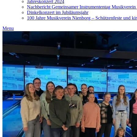
Jahreskonzert 2024
Nachbericht Gemeinsamer Instrumententag Musikverein
Dinkelkonzert im Jubiläumsjahr
100 Jahre Musikverein Nienborg – Schützenfeste und kir
Menu