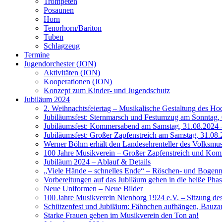
Trompeten
Posaunen
Horn
Tenorhorn/Bariton
Tuben
Schlagzeug
Termine
Jugendorchester (JON)
Aktivitäten (JON)
Kooperationen (JON)
Konzept zum Kinder- und Jugendschutz
Jubiläum 2024
2. Weihnachtsfeiertag – Musikalische Gestaltung des Ho
Jubiläumsfest: Sternmarsch und Festumzug am Sonntag, 
Jubiläumsfest: Kommersabend am Samstag, 31.08.2024 –
Jubiläumsfest: Großer Zapfenstreich am Samstag, 31.08.
Werner Böhm erhält den Landesehrenteller des Volksm
100 Jahre Musikverein – Großer Zapfenstreich und Ko
Jubiläum 2024 – Ablauf & Details
„Viele Hände – schnelles Ende“ – Röschen- und Bogen
Vorbereitungen auf das Jubiläum gehen in die heiße Pha
Neue Uniformen – Neue Bilder
100 Jahre Musikverein Nienborg 1924 e.V. – Sitzung de
Schützenfest und Jubiläum: Fähnchen aufhängen, Bauzau
Starke Frauen geben im Musikverein den Ton an!