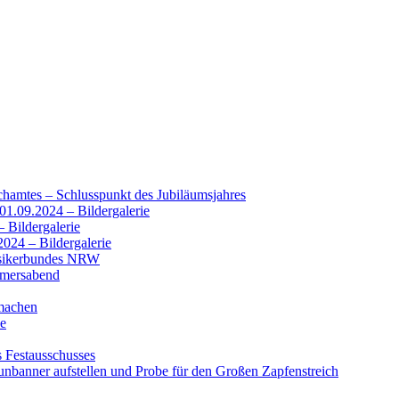
chamtes – Schlusspunkt des Jubiläumsjahres
01.09.2024 – Bildergalerie
 Bildergalerie
2024 – Bildergalerie
usikerbundes NRW
mmersabend
machen
se
s Festausschusses
nbanner aufstellen und Probe für den Großen Zapfenstreich