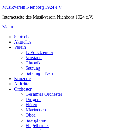
Skip
Musikverein Nienborg 1924 e.V.
to
Internetseite des Musikverein Nienborg 1924 e.V.
content
Menu
Startseite
Aktuelles
Verein
1. Vorsitzender
Vorstand
Chronik
Satzung
Satzung – Neu
Konzerte
Auftritte
Orchester
Gesamtes Orchester
Dirigent
Flöten
Klarinetten
Oboe
Saxophone
Flügelhörner