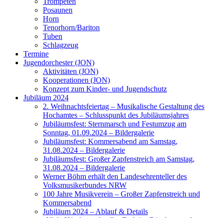
Trompeten
Posaunen
Horn
Tenorhorn/Bariton
Tuben
Schlagzeug
Termine
Jugendorchester (JON)
Aktivitäten (JON)
Kooperationen (JON)
Konzept zum Kinder- und Jugendschutz
Jubiläum 2024
2. Weihnachtsfeiertag – Musikalische Gestaltung des
Hochamtes – Schlusspunkt des Jubiläumsjahres
Jubiläumsfest: Sternmarsch und Festumzug am
Sonntag, 01.09.2024 – Bildergalerie
Jubiläumsfest: Kommersabend am Samstag,
31.08.2024 – Bildergalerie
Jubiläumsfest: Großer Zapfenstreich am Samstag,
31.08.2024 – Bildergalerie
Werner Böhm erhält den Landesehrenteller des
Volksmusikerbundes NRW
100 Jahre Musikverein – Großer Zapfenstreich und
Kommersabend
Jubiläum 2024 – Ablauf & Details