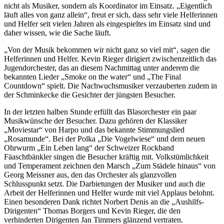
nicht als Musiker, sondern als Koordinator im Einsatz. „Eigentlich
läuft alles von ganz allein“, freut er sich, dass sehr viele Helferinnen
und Helfer seit vielen Jahren als eingespieltes im Einsatz sind und
daher wissen, wie die Sache läuft.
„Von der Musik bekommen wir nicht ganz so viel mit“, sagen die
Helferinnen und Helfer. Kevin Rieger dirigiert zwischenzeitlich das
Jugendorchester, das an diesem Nachmittag unter anderem die
bekannten Lieder „Smoke on the water“ und „The Final
Countdown“ spielt. Die Nachwuchsmusiker verzauberten zudem in
der Schminkecke die Gesichter der jüngsten Besucher.
In der letzten halben Stunde erfüllt das Blasorchester ein paar
Musikwünsche der Besucher. Dazu gehören der Klassiker
„Moviestar“ von Harpo und das bekannte Stimmungslied
„Rosamunde“. Bei der Polka „Die Vogelwiese“ und dem neuen
Ohrwurm „Ein Leben lang“ der Schweizer Rockband
Fäaschtbänkler singen die Besucher kräftig mit. Volkstümlichkeit
und Temperament zeichnen den Marsch „Zum Städele hinaus“ von
Georg Meissner aus, den das Orchester als glanzvollen
Schlusspunkt setzt. Die Darbietungen der Musiker und auch die
Arbeit der Helferinnen und Helfer wurde mit viel Applaus belohnt.
Einen besonderen Dank richtet Norbert Denis an die „Aushilfs-
Dirigenten“ Thomas Borgers und Kevin Rieger, die den
verhinderten Dirigenten Jan Timmers glänzend vertraten.