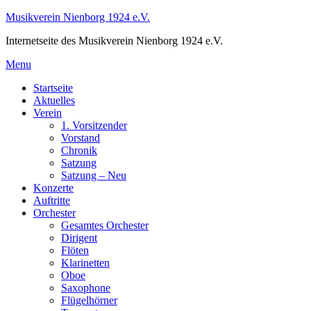
Skip
Musikverein Nienborg 1924 e.V.
to
Internetseite des Musikverein Nienborg 1924 e.V.
content
Menu
Startseite
Aktuelles
Verein
1. Vorsitzender
Vorstand
Chronik
Satzung
Satzung – Neu
Konzerte
Auftritte
Orchester
Gesamtes Orchester
Dirigent
Flöten
Klarinetten
Oboe
Saxophone
Flügelhörner