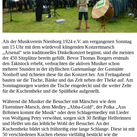
Als der Musikverein Nienborg 1924 e.V. am vergangenen Sonntag
um 15 Uhr mit dem würdevoll klingenden Konzertmarsch
„Arsenal“ sein traditionelles Dinkelkonzert beginnt, sind die meisten
der 450 Sitzplätze bereits gefüllt. Bevor Thomas Borgers erstmals
den Taktstock erhebt, verbrachten die aktiven Musiker schon
mehrere Stunden in der idyllischen Gartenanlage der Gaststätte
Nonhoff und richteten diese für das Konzert her. Am Freitagabend
bauten sie die Tische, Bänke und das Zelt neben der Theke auf. Am
Sonntagmorgen wurden die Tische eingedeckt und die weiter Zelte
für die Kuchentheke und die Spültheke aufgestellt.
Während die Musiker die Besucher mit Märschen wie dem
Florentiner-Marsch, dem Medley „Abba-Gold“, der Polka „Aus
Böhmen kommt die Musik“ oder dem Schlagermedley mit Lieder
von Wolfgang Petry verwöhnt, sorgen sich 30 fleißige Helferinnen
und Helfer um das leibliche Wohl der Besucher. An der
Kuchentheke bildet sich frühzeitig eine lange Schlange. Diese ist mit
50 verschiedenen Kuchen ebenso vielfältig bestückt wie die