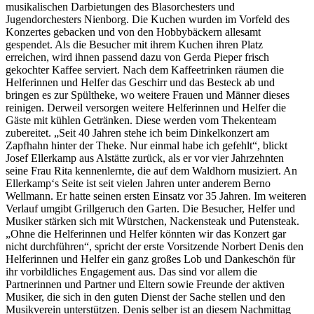
musikalischen Darbietungen des Blasorchesters und
Jugendorchesters Nienborg. Die Kuchen wurden im Vorfeld des
Konzertes gebacken und von den Hobbybäckern allesamt
gespendet. Als die Besucher mit ihrem Kuchen ihren Platz
erreichen, wird ihnen passend dazu von Gerda Pieper frisch
gekochter Kaffee serviert. Nach dem Kaffeetrinken räumen die
Helferinnen und Helfer das Geschirr und das Besteck ab und
bringen es zur Spültheke, wo weitere Frauen und Männer dieses
reinigen. Derweil versorgen weitere Helferinnen und Helfer die
Gäste mit kühlen Getränken. Diese werden vom Thekenteam
zubereitet. „Seit 40 Jahren stehe ich beim Dinkelkonzert am
Zapfhahn hinter der Theke. Nur einmal habe ich gefehlt“, blickt
Josef Ellerkamp aus Alstätte zurück, als er vor vier Jahrzehnten
seine Frau Rita kennenlernte, die auf dem Waldhorn musiziert. An
Ellerkamp‘s Seite ist seit vielen Jahren unter anderem Berno
Wellmann. Er hatte seinen ersten Einsatz vor 35 Jahren. Im weiteren
Verlauf umgibt Grillgeruch den Garten. Die Besucher, Helfer und
Musiker stärken sich mit Würstchen, Nackensteak und Putensteak.
„Ohne die Helferinnen und Helfer könnten wir das Konzert gar
nicht durchführen“, spricht der erste Vorsitzende Norbert Denis den
Helferinnen und Helfer ein ganz großes Lob und Dankeschön für
ihr vorbildliches Engagement aus. Das sind vor allem die
Partnerinnen und Partner und Eltern sowie Freunde der aktiven
Musiker, die sich in den guten Dienst der Sache stellen und den
Musikverein unterstützen. Denis selber ist an diesem Nachmittag