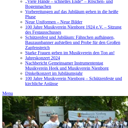
„Viele Hände – schnelles Ende“ – Röschen- und
Bogenmachen
Vorbereitungen auf das Jubiläum gehen in die heiße
Phase
Neue Uniformen – Neue Bilder
100 Jahre Musikverein Nienborg 1924 e.V. – Sitzung
des Festausschusses
Schützenfest und Jubiläum: Fähnchen aufhängen,
Bauzaunbanner aufstellen und Probe für den Großen
Zapfenstreich
Starke Frauen geben im Musikverein den Ton an!
Jahreskonzert 2024
Nachbericht Gemeinsamer Instrumententag
Musikverein Heek und Musikverein Nienborg
Dinkelkonzert im Jubiläumsjahr
100 Jahre Musikverein Nienborg – Schützenfeste und
kirchliche Anlässe
Menu