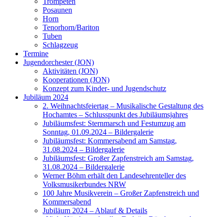
Trompeten
Posaunen
Horn
Tenorhorn/Bariton
Tuben
Schlagzeug
Termine
Jugendorchester (JON)
Aktivitäten (JON)
Kooperationen (JON)
Konzept zum Kinder- und Jugendschutz
Jubiläum 2024
2. Weihnachtsfeiertag – Musikalische Gestaltung des
Hochamtes – Schlusspunkt des Jubiläumsjahres
Jubiläumsfest: Sternmarsch und Festumzug am
Sonntag, 01.09.2024 – Bildergalerie
Jubiläumsfest: Kommersabend am Samstag,
31.08.2024 – Bildergalerie
Jubiläumsfest: Großer Zapfenstreich am Samstag,
31.08.2024 – Bildergalerie
Werner Böhm erhält den Landesehrenteller des
Volksmusikerbundes NRW
100 Jahre Musikverein – Großer Zapfenstreich und
Kommersabend
Jubiläum 2024 – Ablauf & Details