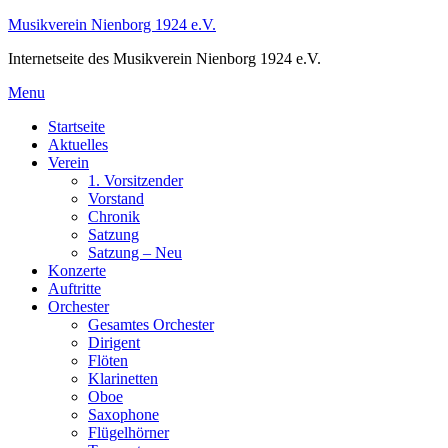
Skip
Musikverein Nienborg 1924 e.V.
to
Internetseite des Musikverein Nienborg 1924 e.V.
content
Menu
Startseite
Aktuelles
Verein
1. Vorsitzender
Vorstand
Chronik
Satzung
Satzung – Neu
Konzerte
Auftritte
Orchester
Gesamtes Orchester
Dirigent
Flöten
Klarinetten
Oboe
Saxophone
Flügelhörner