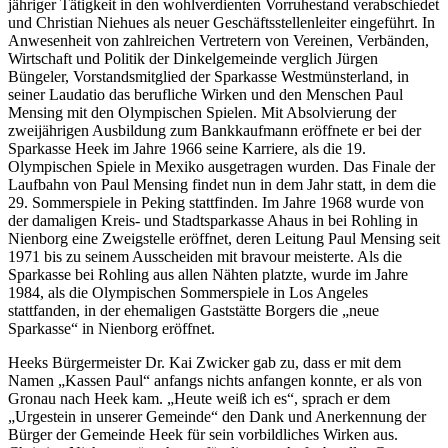
jähriger Tätigkeit in den wohlverdienten Vorruhestand verabschiedet
und Christian Niehues als neuer Geschäftsstellenleiter eingeführt. In
Anwesenheit von zahlreichen Vertretern von Vereinen, Verbänden,
Wirtschaft und Politik der Dinkelgemeinde verglich Jürgen
Büngeler, Vorstandsmitglied der Sparkasse Westmünsterland, in
seiner Laudatio das berufliche Wirken und den Menschen Paul
Mensing mit den Olympischen Spielen. Mit Absolvierung der
zweijährigen Ausbildung zum Bankkaufmann eröffnete er bei der
Sparkasse Heek im Jahre 1966 seine Karriere, als die 19.
Olympischen Spiele in Mexiko ausgetragen wurden. Das Finale der
Laufbahn von Paul Mensing findet nun in dem Jahr statt, in dem die
29. Sommerspiele in Peking stattfinden. Im Jahre 1968 wurde von
der damaligen Kreis- und Stadtsparkasse Ahaus in bei Rohling in
Nienborg eine Zweigstelle eröffnet, deren Leitung Paul Mensing seit
1971 bis zu seinem Ausscheiden mit bravour meisterte. Als die
Sparkasse bei Rohling aus allen Nähten platzte, wurde im Jahre
1984, als die Olympischen Sommerspiele in Los Angeles
stattfanden, in der ehemaligen Gaststätte Borgers die „neue
Sparkasse“ in Nienborg eröffnet.
Heeks Bürgermeister Dr. Kai Zwicker gab zu, dass er mit dem
Namen „Kassen Paul“ anfangs nichts anfangen konnte, er als von
Gronau nach Heek kam. „Heute weiß ich es“, sprach er dem
„Urgestein in unserer Gemeinde“ den Dank und Anerkennung der
Bürger der Gemeinde Heek für sein vorbildliches Wirken aus.