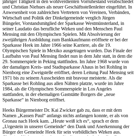
jähriger Tätigkeit in den wohlverdienten Vorruhestand verabschiedet
und Christian Niehues als neuer Geschäftsstellenleiter eingeführt. In
Anwesenheit von zahlreichen Vertretern von Vereinen, Verbänden,
Wirtschaft und Politik der Dinkelgemeinde verglich Jürgen
Büngeler, Vorstandsmitglied der Sparkasse Westmünsterland, in
seiner Laudatio das berufliche Wirken und den Menschen Paul
Mensing mit den Olympischen Spielen. Mit Absolvierung der
zweijährigen Ausbildung zum Bankkaufmann eröffnete er bei der
Sparkasse Heek im Jahre 1966 seine Karriere, als die 19.
Olympischen Spiele in Mexiko ausgetragen wurden. Das Finale der
Laufbahn von Paul Mensing findet nun in dem Jahr statt, in dem die
29. Sommerspiele in Peking stattfinden. Im Jahre 1968 wurde von
der damaligen Kreis- und Stadtsparkasse Ahaus in bei Rohling in
Nienborg eine Zweigstelle eröffnet, deren Leitung Paul Mensing seit
1971 bis zu seinem Ausscheiden mit bravour meisterte. Als die
Sparkasse bei Rohling aus allen Nähten platzte, wurde im Jahre
1984, als die Olympischen Sommerspiele in Los Angeles
stattfanden, in der ehemaligen Gaststätte Borgers die „neue
Sparkasse“ in Nienborg eröffnet.
Heeks Bürgermeister Dr. Kai Zwicker gab zu, dass er mit dem
Namen „Kassen Paul“ anfangs nichts anfangen konnte, er als von
Gronau nach Heek kam. „Heute weiß ich es“, sprach er dem
„Urgestein in unserer Gemeinde“ den Dank und Anerkennung der
Bürger der Gemeinde Heek für sein vorbildliches Wirken aus.