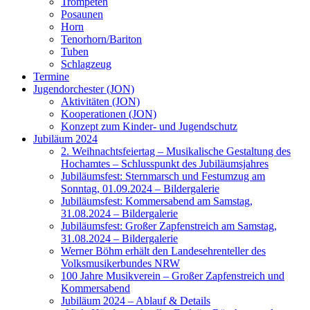
Trompeten
Posaunen
Horn
Tenorhorn/Bariton
Tuben
Schlagzeug
Termine
Jugendorchester (JON)
Aktivitäten (JON)
Kooperationen (JON)
Konzept zum Kinder- und Jugendschutz
Jubiläum 2024
2. Weihnachtsfeiertag – Musikalische Gestaltung des
Hochamtes – Schlusspunkt des Jubiläumsjahres
Jubiläumsfest: Sternmarsch und Festumzug am
Sonntag, 01.09.2024 – Bildergalerie
Jubiläumsfest: Kommersabend am Samstag,
31.08.2024 – Bildergalerie
Jubiläumsfest: Großer Zapfenstreich am Samstag,
31.08.2024 – Bildergalerie
Werner Böhm erhält den Landesehrenteller des
Volksmusikerbundes NRW
100 Jahre Musikverein – Großer Zapfenstreich und
Kommersabend
Jubiläum 2024 – Ablauf & Details