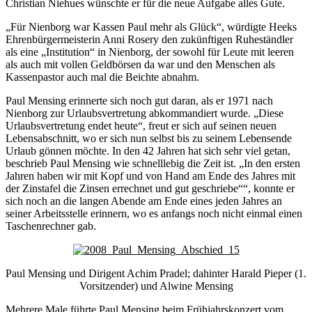
Christian Niehues wünschte er für die neue Aufgabe alles Gute.
„Für Nienborg war Kassen Paul mehr als Glück“, würdigte Heeks
Ehrenbürgermeisterin Anni Rosery den zukünftigen Ruheständler
als eine „Institution“ in Nienborg, der sowohl für Leute mit leeren
als auch mit vollen Geldbörsen da war und den Menschen als
Kassenpastor auch mal die Beichte abnahm.
Paul Mensing erinnerte sich noch gut daran, als er 1971 nach
Nienborg zur Urlaubsvertretung abkommandiert wurde. „Diese
Urlaubsvertretung endet heute“, freut er sich auf seinen neuen
Lebensabschnitt, wo er sich nun selbst bis zu seinem Lebensende
Urlaub gönnen möchte. In den 42 Jahren hat sich sehr viel getan,
beschrieb Paul Mensing wie schnelllebig die Zeit ist. „In den ersten
Jahren haben wir mit Kopf und von Hand am Ende des Jahres mit
der Zinstafel die Zinsen errechnet und gut geschriebe““, konnte er
sich noch an die langen Abende am Ende eines jeden Jahres an
seiner Arbeitsstelle erinnern, wo es anfangs noch nicht einmal einen
Taschenrechner gab.
Paul Mensing und Dirigent Achim Pradel; dahinter Harald Pieper (1.
Vorsitzender) und Alwine Mensing
Mehrere Male führte Paul Mensing beim Frühjahrskonzert vom