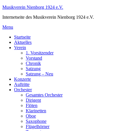
Skip
Musikverein Nienborg 1924 e.V.
to
Internetseite des Musikverein Nienborg 1924 e.V.
content
Menu
Startseite
Aktuelles
Verein
1. Vorsitzender
Vorstand
Chronik
Satzung
Satzung – Neu
Konzerte
Auftritte
Orchester
Gesamtes Orchester
Dirigent
Flöten
Klarinetten
Oboe
Saxophone
Flügelhörner