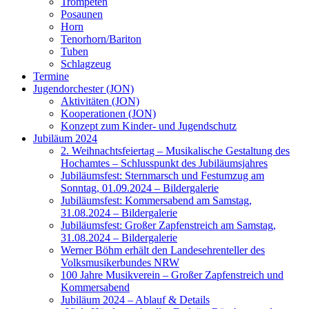
Trompeten
Posaunen
Horn
Tenorhorn/Bariton
Tuben
Schlagzeug
Termine
Jugendorchester (JON)
Aktivitäten (JON)
Kooperationen (JON)
Konzept zum Kinder- und Jugendschutz
Jubiläum 2024
2. Weihnachtsfeiertag – Musikalische Gestaltung des
Hochamtes – Schlusspunkt des Jubiläumsjahres
Jubiläumsfest: Sternmarsch und Festumzug am
Sonntag, 01.09.2024 – Bildergalerie
Jubiläumsfest: Kommersabend am Samstag,
31.08.2024 – Bildergalerie
Jubiläumsfest: Großer Zapfenstreich am Samstag,
31.08.2024 – Bildergalerie
Werner Böhm erhält den Landesehrenteller des
Volksmusikerbundes NRW
100 Jahre Musikverein – Großer Zapfenstreich und
Kommersabend
Jubiläum 2024 – Ablauf & Details