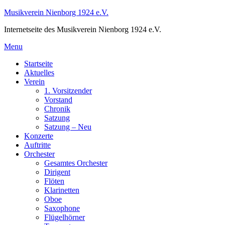
Skip
Musikverein Nienborg 1924 e.V.
to
Internetseite des Musikverein Nienborg 1924 e.V.
content
Menu
Startseite
Aktuelles
Verein
1. Vorsitzender
Vorstand
Chronik
Satzung
Satzung – Neu
Konzerte
Auftritte
Orchester
Gesamtes Orchester
Dirigent
Flöten
Klarinetten
Oboe
Saxophone
Flügelhörner