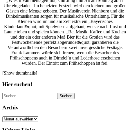
„Wies’n Familientag&quot; sind Jung und Alt am Sonntag ab 11
Uhr eingeladen. Im beheizten Festzelt wird den kleinen und großen
Gästen eine Menge geboten. Der Musikverein Nienborg und die
Dinkelmusikanten sorgen für musikalische Unterhaltung. Für die
Kleinen wird im und am Zelt extra ein „Bayerisches
Kinderland&quot; mit Spielwiese aufgebaut, wo sie nach Lust und
Laune toben und spielen können. „Bei Musik, Kaffee und Kuchen
und der ein oder anderen Maß Bier für die Großen wird das
Festwochenende perfekt abgerundet&quot; garantieren die
Verantwortlichen den Besuchern zwei unvergessliche Festtage.
Frank Lammers würde sich freuen, wenn die Besucher des
Frühschoppens auch in Dirndel’n und Lederhose erscheinen
würden. Der Eintritt zum Frühschoppen ist frei.
[Show thumbnails]
Hier suchen!
Suchen
nach:
Archiv
Archiv