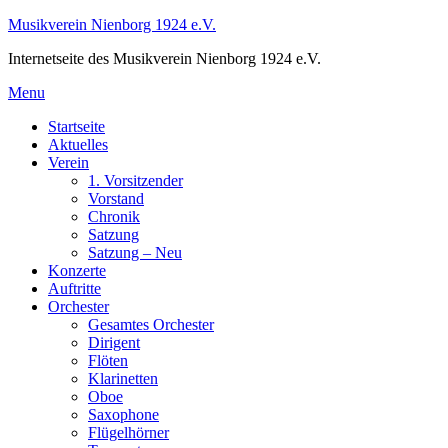
Skip
Musikverein Nienborg 1924 e.V.
to
Internetseite des Musikverein Nienborg 1924 e.V.
content
Menu
Startseite
Aktuelles
Verein
1. Vorsitzender
Vorstand
Chronik
Satzung
Satzung – Neu
Konzerte
Auftritte
Orchester
Gesamtes Orchester
Dirigent
Flöten
Klarinetten
Oboe
Saxophone
Flügelhörner