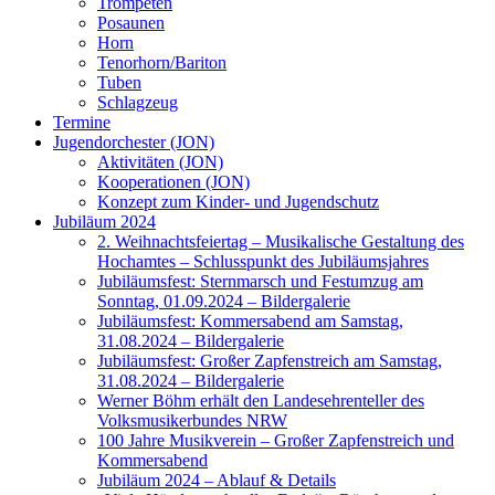
Trompeten
Posaunen
Horn
Tenorhorn/Bariton
Tuben
Schlagzeug
Termine
Jugendorchester (JON)
Aktivitäten (JON)
Kooperationen (JON)
Konzept zum Kinder- und Jugendschutz
Jubiläum 2024
2. Weihnachtsfeiertag – Musikalische Gestaltung des
Hochamtes – Schlusspunkt des Jubiläumsjahres
Jubiläumsfest: Sternmarsch und Festumzug am
Sonntag, 01.09.2024 – Bildergalerie
Jubiläumsfest: Kommersabend am Samstag,
31.08.2024 – Bildergalerie
Jubiläumsfest: Großer Zapfenstreich am Samstag,
31.08.2024 – Bildergalerie
Werner Böhm erhält den Landesehrenteller des
Volksmusikerbundes NRW
100 Jahre Musikverein – Großer Zapfenstreich und
Kommersabend
Jubiläum 2024 – Ablauf & Details