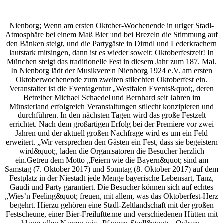
Nienborg; Wenn am ersten Oktober-Wochenende in uriger Stadl-
Atmosphäre bei einem Maß Bier und bei Brezeln die Stimmung auf
den Bänken steigt, und die Partygäste in Dirndl und Lederkrachern
lautstark mitsingen, dann ist es wieder soweit: Oktoberfestzeit! In
München steigt das traditionelle Fest in diesem Jahr zum 187. Mal.
In Nienborg lädt der Musikverein Nienborg 1924 e.V. am ersten
Oktoberwochenende zum zweiten stilechten Oktoberfest ein.
Veranstalter ist die Eventagentur „Westfalen Events&quot;, deren
Betreiber Michael Schaedel und Bernhard seit Jahren im
Münsterland erfolgreich Veranstaltungen stilecht konzipieren und
durchführen. In den nächsten Tagen wird das große Festzelt
errichtet. Nach dem großartigen Erfolg bei der Premiere vor zwei
Jahren und der aktuell großen Nachfrage wird es um ein Feld
erweitert. „Wir versprechen den Gästen ein Fest, dass sie begeistern
wird&quot;, laden die Organisatoren die Besucher herzlich
ein.
Getreu dem Motto „Feiern wie die Bayern&quot; sind am
Samstag (7. Oktober 2017) und Sonntag (8. Oktober 2017) auf dem
Festplatz in der Niestadt jede Menge bayerische Lebensart, Tanz,
Gaudi und Party garantiert. Die Besucher können sich auf echtes
„Wies’n Feeling&quot; freuen, mit allem, was das Oktoberfest-Herz
begehrt. Hierzu gehören eine Stadl-Zeltlandschaft mit der großen
Festscheune, einer Bier-Freilufttenne und verschiedenen Hütten mit
klangvollen Namen wie „Pfannen-Stadl&quot;, „Ochsen-