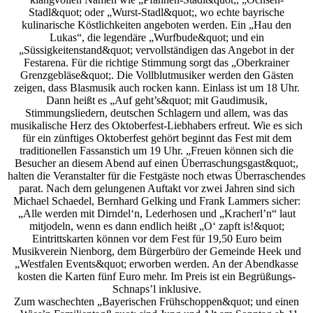
Stadl&quot; oder „Wurst-Stadl&quot;, wo echte bayrische
kulinarische Köstlichkeiten angeboten werden. Ein „Hau den
Lukas“, die legendäre „Wurfbude&quot; und ein
„Süssigkeitenstand&quot; vervollständigen das Angebot in der
Festarena. Für die richtige Stimmung sorgt das „Oberkrainer
Grenzgebläse&quot;. Die Vollblutmusiker werden den Gästen
zeigen, dass Blasmusik auch rocken kann. Einlass ist um 18 Uhr.
Dann heißt es „Auf geht’s&quot; mit Gaudimusik,
Stimmungsliedern, deutschen Schlagern und allem, was das
musikalische Herz des Oktoberfest-Liebhabers erfreut. Wie es sich
für ein zünftiges Oktoberfest gehört beginnt das Fest mit dem
traditionellen Fassanstich um 19 Uhr. „Freuen können sich die
Besucher an diesem Abend auf einen Überraschungsgast&quot;,
halten die Veranstalter für die Festgäste noch etwas Überraschendes
parat. Nach dem gelungenen Auftakt vor zwei Jahren sind sich
Michael Schaedel, Bernhard Gelking und Frank Lammers sicher:
„Alle werden mit Dirndel‘n, Lederhosen und „Kracherl’n“ laut
mitjodeln, wenn es dann endlich heißt „O‘ zapft is!&quot;
Eintrittskarten können vor dem Fest für 19,50 Euro beim
Musikverein Nienborg, dem Bürgerbüro der Gemeinde Heek und
„Westfalen Events&quot; erworben werden. An der Abendkasse
kosten die Karten fünf Euro mehr. Im Preis ist ein Begrüßungs-
Schnaps’l inklusive.
Zum waschechten „Bayerischen Frühschoppen&quot; und einen