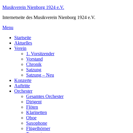
Skip
Musikverein Nienborg 1924 e.V.
to
Internetseite des Musikverein Nienborg 1924 e.V.
content
Menu
Startseite
Aktuelles
Verein
1. Vorsitzender
Vorstand
Chronik
Satzung
Satzung – Neu
Konzerte
Auftritte
Orchester
Gesamtes Orchester
Dirigent
Flöten
Klarinetten
Oboe
Saxophone
Flügelhörner