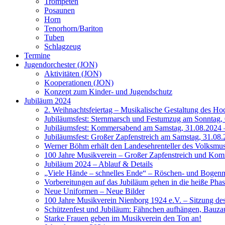
Trompeten
Posaunen
Horn
Tenorhorn/Bariton
Tuben
Schlagzeug
Termine
Jugendorchester (JON)
Aktivitäten (JON)
Kooperationen (JON)
Konzept zum Kinder- und Jugendschutz
Jubiläum 2024
2. Weihnachtsfeiertag – Musikalische Gestaltung des Ho
Jubiläumsfest: Sternmarsch und Festumzug am Sonntag, 
Jubiläumsfest: Kommersabend am Samstag, 31.08.2024 –
Jubiläumsfest: Großer Zapfenstreich am Samstag, 31.08.
Werner Böhm erhält den Landesehrenteller des Volksm
100 Jahre Musikverein – Großer Zapfenstreich und Ko
Jubiläum 2024 – Ablauf & Details
„Viele Hände – schnelles Ende“ – Röschen- und Bogen
Vorbereitungen auf das Jubiläum gehen in die heiße Pha
Neue Uniformen – Neue Bilder
100 Jahre Musikverein Nienborg 1924 e.V. – Sitzung de
Schützenfest und Jubiläum: Fähnchen aufhängen, Bauzau
Starke Frauen geben im Musikverein den Ton an!