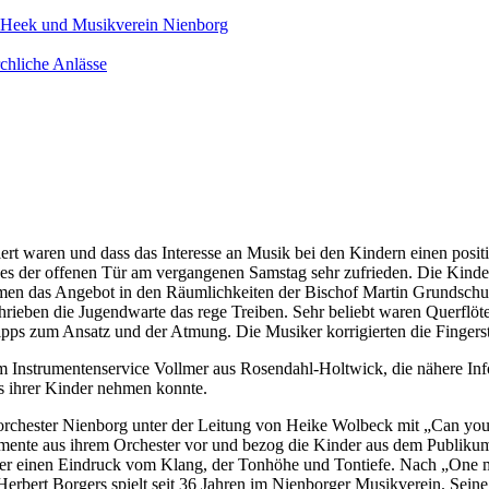
 Heek und Musikverein Nienborg
chliche Anlässe
ssiert waren und dass das Interesse an Musik bei den Kindern einen po
s der offenen Tür am vergangenen Samstag sehr zufrieden. Die Kinder
nahmen das Angebot in den Räumlichkeiten der Bischof Martin Grundsc
chrieben die Jugendwarte das rege Treiben. Sehr beliebt waren Querflöt
ipps zum Ansatz und der Atmung. Die Musiker korrigierten die Fingerste
nstrumentenservice Vollmer aus Rosendahl-Holtwick, die nähere Info
s ihrer Kinder nehmen konnte.
rchester Nienborg unter der Leitung von Heike Wolbeck mit „Can you f
trumente aus ihrem Orchester vor und bezog die Kinder aus dem Publiku
cher einen Eindruck vom Klang, der Tonhöhe und Tontiefe. Nach „One m
erbert Borgers spielt seit 36 Jahren im Nienborger Musikverein. Seine 