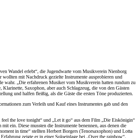
sitiven Wandel erlebt“, die Jugendwarte vom Musikverein Nienborg
 wollten mit Nachdruck gezielte Instrumente ausprobieren und
hule wahr. „Die erfahrenen Musiker vom Musikverein hatten rundum zu
e, Klarinette, Saxophon, aber auch Schlagzeug, die von den Gästen
llung und halfen fleißig, als die Gäste die ersten Töne produzierten.
rmationen zum Verleih und Kauf eines Instrumentes gab und den
eel the love tonight“ und „Let it go“ aus dem Film „Die Eiskönigin“
m mit ein. Diese mussten die Instrumente benennen, aus denen die
oment in time“ stellten Herbert Borgers (Tenorsaxophon) und Lotta
Erfahrung zeigte er in einer Soloeinlage bei „Over the rainbow“.