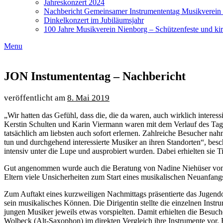
Jahreskonzert 2024
Nachbericht Gemeinsamer Instrumententag Musikverein
Dinkelkonzert im Jubiläumsjahr
100 Jahre Musikverein Nienborg – Schützenfeste und kir
Menu
JON Instumententag – Nachbericht
8. Mai 2019
„Wir hatten das Gefühl, dass die, die da waren, auch wirklich intere
Kerstin Schulten und Karin Viermann waren mit dem Verlauf des Tage
tatsächlich am liebsten auch sofort erlernen. Zahlreiche Besucher 
tun und durchgehend interessierte Musiker an ihren Standorten“, bes
intensiv unter die Lupe und ausprobiert wurden. Dabei erhielten sie T
Gut angenommen wurde auch die Beratung von Nadine Niehüser vom I
Eltern viele Unsicherheiten zum Start eines musikalischen Neuanfang
Zum Auftakt eines kurzweiligen Nachmittags präsentierte das Jugendo
sein musikalisches Können. Die Dirigentin stellte die einzelnen Ins
jungen Musiker jeweils etwas vorspielten. Damit erhielten die Besu
Wolbeck (Alt-Saxophon) im direkten Vergleich ihre Instrumente vor. H