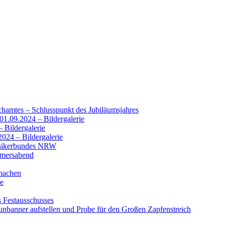
chamtes – Schlusspunkt des Jubiläumsjahres
01.09.2024 – Bildergalerie
 Bildergalerie
2024 – Bildergalerie
usikerbundes NRW
mmersabend
machen
se
s Festausschusses
nbanner aufstellen und Probe für den Großen Zapfenstreich