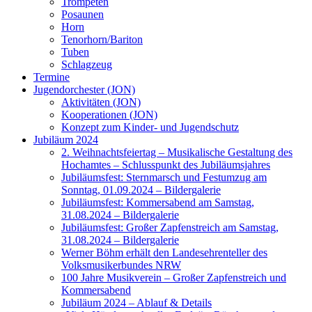
Trompeten
Posaunen
Horn
Tenorhorn/Bariton
Tuben
Schlagzeug
Termine
Jugendorchester (JON)
Aktivitäten (JON)
Kooperationen (JON)
Konzept zum Kinder- und Jugendschutz
Jubiläum 2024
2. Weihnachtsfeiertag – Musikalische Gestaltung des
Hochamtes – Schlusspunkt des Jubiläumsjahres
Jubiläumsfest: Sternmarsch und Festumzug am
Sonntag, 01.09.2024 – Bildergalerie
Jubiläumsfest: Kommersabend am Samstag,
31.08.2024 – Bildergalerie
Jubiläumsfest: Großer Zapfenstreich am Samstag,
31.08.2024 – Bildergalerie
Werner Böhm erhält den Landesehrenteller des
Volksmusikerbundes NRW
100 Jahre Musikverein – Großer Zapfenstreich und
Kommersabend
Jubiläum 2024 – Ablauf & Details