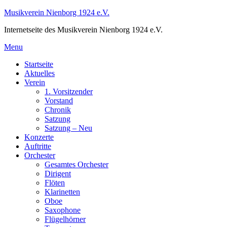
Skip
Musikverein Nienborg 1924 e.V.
to
Internetseite des Musikverein Nienborg 1924 e.V.
content
Menu
Startseite
Aktuelles
Verein
1. Vorsitzender
Vorstand
Chronik
Satzung
Satzung – Neu
Konzerte
Auftritte
Orchester
Gesamtes Orchester
Dirigent
Flöten
Klarinetten
Oboe
Saxophone
Flügelhörner